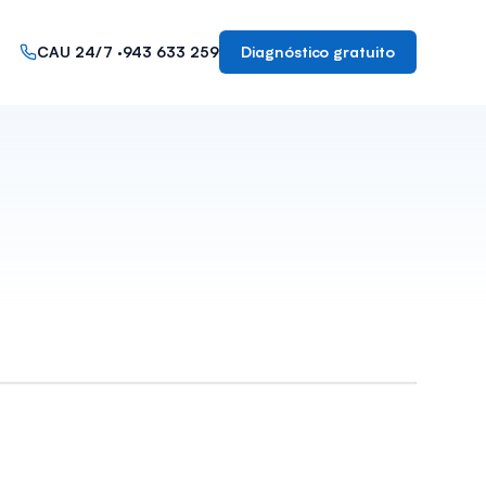
CAU 24/7 ·
943 633 259
Diagnóstico gratuito
ÓN · RESPUESTA · RECUPERACIÓN
miento que se mantiene en el
o
IANCE VIVO