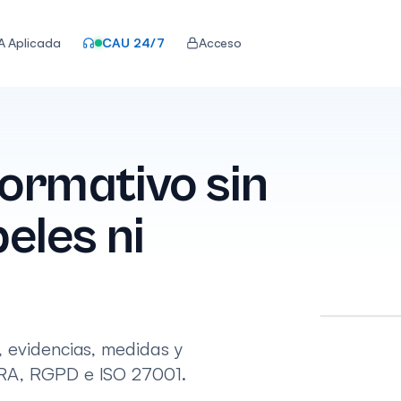
IA Aplicada
CAU 24/7
Acceso
ormativo sin
eles ni
DETECCI
Cumpli
tiemp
 evidencias, medidas y
COMPL
RA, RGPD e ISO 27001.