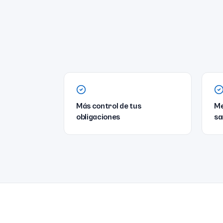
Más control de tus
Me
obligaciones
sa