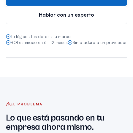
Hablar con un experto
PROCESOS · TIEMPO · RESULTADOS
Tu lógica · tus datos · tu marca
Una app que se ajusta a tu negocio (no al
ROI estimado en 6–12 meses
Sin atadura a un proveedor
revés)
APP A MEDIDA CON IA
EL PROBLEMA
Lo que está pasando en tu
empresa ahora mismo.