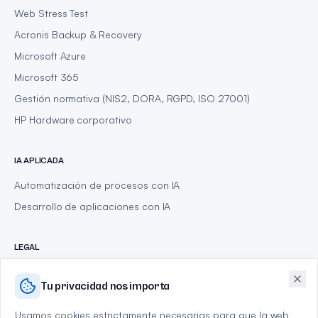
Web Stress Test
Acronis Backup & Recovery
Microsoft Azure
Microsoft 365
Gestión normativa (NIS2, DORA, RGPD, ISO 27001)
HP Hardware corporativo
IA APLICADA
Automatización de procesos con IA
Desarrollo de aplicaciones con IA
LEGAL
Política de privacidad
Tu privacidad nos importa
Aviso legal
Política de cookies
Usamos cookies estrictamente necesarias para que la web