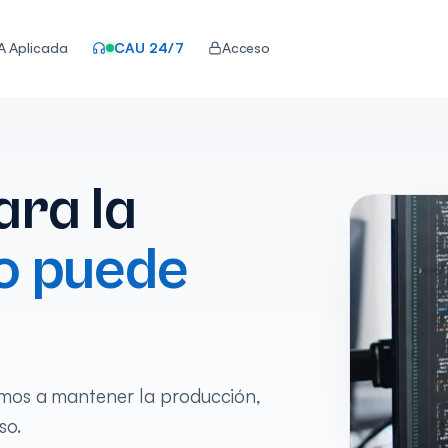
IA Aplicada
CAU 24/7
Acceso
ara la
o puede
amos a mantener la producción,
so.