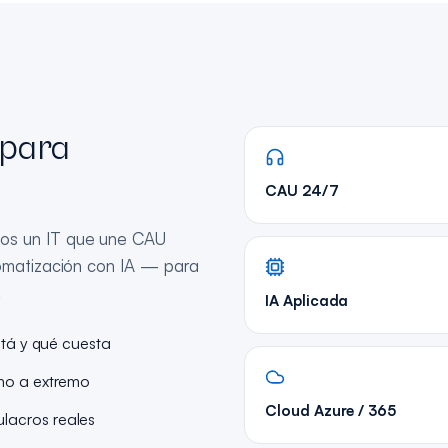
 para
CAU 24/7
os un IT que une CAU
tomatización con IA — para
.
IA Aplicada
stá y qué cuesta
emo a extremo
Cloud Azure / 365
lacros reales