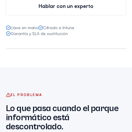
Hablar con un experto
Llave en mano
Cifrado e Intune
DETECCIÓN · RESPUESTA · RECUPERACIÓN
Garantía y SLA de sustitución
Tu parque informático, predecible y seguro
ENDPOINT CORPORATIVO
EL PROBLEMA
Lo que pasa cuando el parque
informático está
descontrolado.