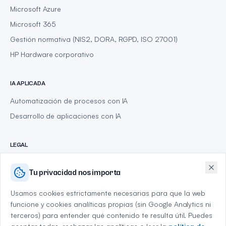
Microsoft Azure
Microsoft 365
Gestión normativa (NIS2, DORA, RGPD, ISO 27001)
HP Hardware corporativo
IA APLICADA
Automatización de procesos con IA
Desarrollo de aplicaciones con IA
LEGAL
Política de privacidad
Tu privacidad nos importa
Aviso legal
Política de cookies
Usamos cookies estrictamente necesarias para que la web
funcione y cookies analíticas propias (sin Google Analytics ni
terceros) para entender qué contenido te resulta útil. Puedes